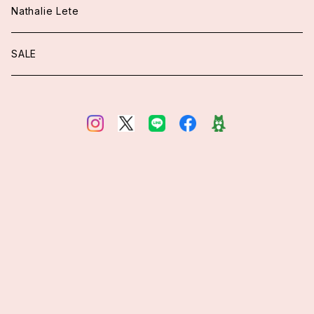
アウター
ワンピース
Nathalie Lete
ジャケット
トップス
トップス
SALE
ニット
ブラウス
ワンピース
スカート/パンツ
カーディガン
ニット
ファッション小物
アウター
ブラウス
カーディガン
付け襟
ロングカーディガン
シューズ
その他
ヘッドドレス
アクセサリー
ファッション小物
サングラス / メガネ
手袋
オールインワン / サロペット
バッグ
ベルト
ベルト
シューズ
アクセサリー