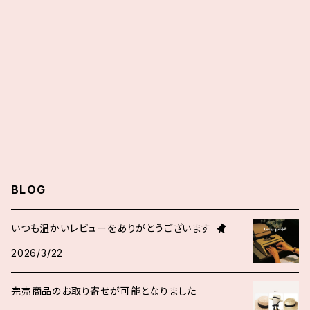
その他
帽子
ネックレス
バッグ
ツーピース・セットアップ・オールインワン
その他
イヤリング
その他雑貨
デッドストック
ヘアアクセサリー
その他
BLOG
いつも温かいレビューをありがとうございます
2026/3/22
完売商品のお取り寄せが可能となりました