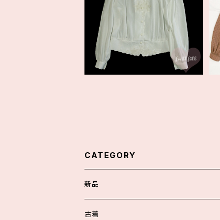
ホワイトサテン 刺繍 長袖ブラウ
ス 古着
¥3,132
10%OFF
CATEGORY
新品
スカート/パンツ
古着