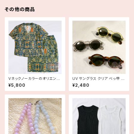
その他の商品
Vネックノーカラーのオリエンタ
UV サングラス クリア べっ甲 ラ
ルなセットアップ 古着
ウンド
¥5,800
¥2,480