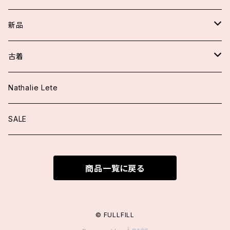
新品
スカート/パンツ
古着
アウター
ワンピース
Nathalie Lete
ジャケット
トップス
トップス
SALE
ニット
ブラウス
ワンピース
スカート/パンツ
商品一覧に戻る
カーディガン
ニット
ファッション小物
アウター
ブラウス
カーディガン
付け襟
ロングカーディガン
シューズ
© FULLFILL