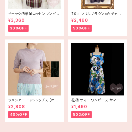
チェック柄半袖コットンワンピー
70's フリルブラウン×白チェッ
ス 古着
ク半袖ワンピース【アメリカ古
¥3,360
¥2,490
着】
30%OFF
50%OFF
ラメシアー ニットトップス 〔merl
花柄 サマーワンピース サマード
ot plus〕
レス ハイビスカス ブルー USA
¥2,808
¥1,490
古着 HAWAII
40%OFF
50%OFF