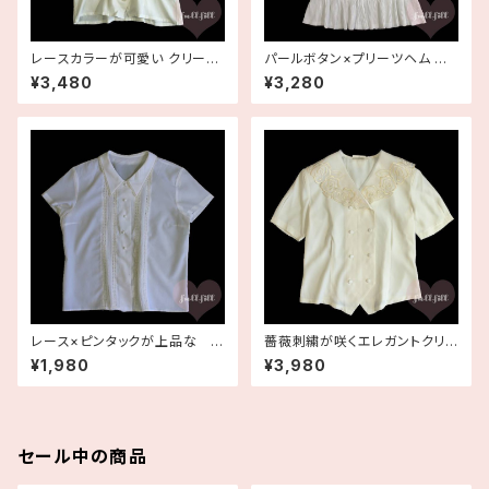
レースカラーが可愛い クリーム
パールボタン×プリーツヘム ホ
色フェミニン半袖ブラウス 古着
ワイトブラウス 古着
¥3,480
¥3,280
ヴィンテージ
レース×ピンタックが上品な サ
薔薇刺繍が咲くエレガントクリ
ラッと涼しいホワイトブラウス 古
ームダブルボタンブラウス 古着
¥1,980
¥3,980
着 ヴィンテージ
ヴィンテージ
セール中の商品