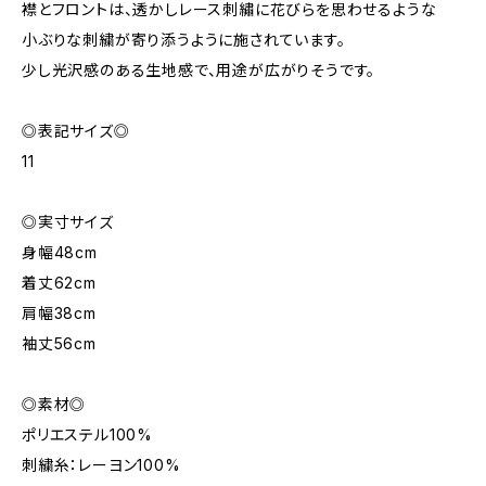
襟とフロントは、透かしレース刺繡に花びらを思わせるような
小ぶりな刺繍が寄り添うように施されています。
少し光沢感のある生地感で、用途が広がりそうです。
◎表記サイズ◎
11
◎実寸サイズ
身幅48cm
着丈62cm
肩幅38cm
袖丈56cm
◎素材◎
ポリエステル100%
刺繍糸：レーヨン100%