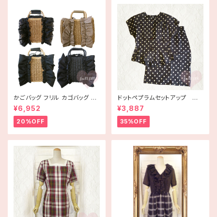
かごバッグ フリル カゴバッグ ba
ドットペプラムセットアップ 古
g 手編み ハンドメイド
着
¥6,952
¥3,887
20%OFF
35%OFF