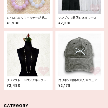
レトロなミルキーカラーが揺れ
シンプルで着回し抜群 ノースリ
るビーズネックレス ラベンダー
ーブリブニットトップス 黒白
¥1,980
¥2,380
パープル ブルー デッドストック
クリアストーンロングネックレス
白リボン刺繍の大人カジュアル
古着
コットンキャップ ヴィンテージ風
¥2,480
¥2,178
黒 帽子
CATEGORY