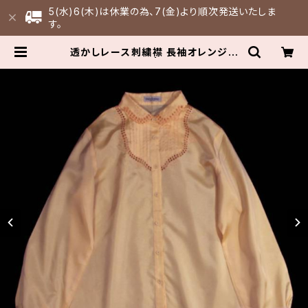
5(水)6(木)は休業の為、7(金)より順次発送いたしま
す。
透かしレース刺繍襟 長袖オレンジブ
ラウス 古着 | FULLFILL