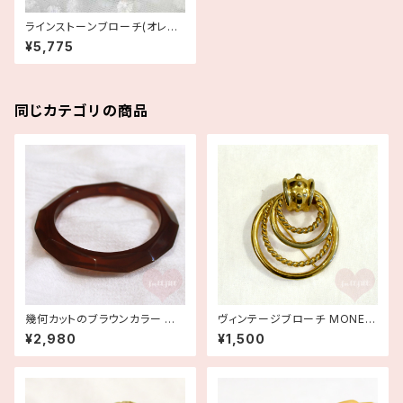
ラインストーンブローチ(オレン
ジ)
¥5,775
同じカテゴリの商品
幾何カットのブラウンカラー バ
ヴィンテージブローチ MONET
ングル ヴィンテージバングル 古
モネ ゴールド
¥2,980
¥1,500
着