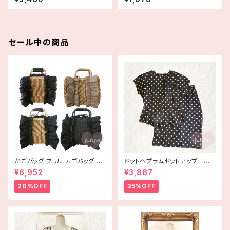
セール中の商品
かごバッグ フリル カゴバッグ ba
ドットペプラムセットアップ 古
g 手編み ハンドメイド
着
¥6,952
¥3,887
20%OFF
35%OFF