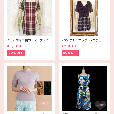
チェック柄半袖コットンワンピー
70's フリルブラウン×白チェッ
ス 古着
ク半袖ワンピース【アメリカ古
¥3,360
¥2,490
着】
30%OFF
50%OFF