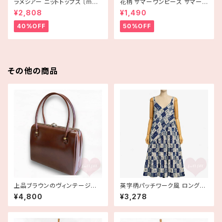
ラメシアー ニットトップス 〔merl
花柄 サマーワンピース サマード
ot plus〕
レス ハイビスカス ブルー USA
¥2,808
¥1,490
古着 HAWAII
40%OFF
50%OFF
その他の商品
上品ブラウンのヴィンテージレ
英字柄パッチワーク風 ロングキ
ザーハンドバッグ がま口 デッド
ャミワンピース アルファベット
¥4,800
¥3,278
ストック 古着