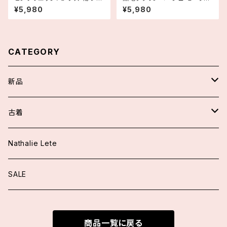
ーズ 古着
風 半袖コットンシャツワンピー
¥5,980
¥5,980
ス 古着
CATEGORY
新品
スカート/パンツ
古着
アウター
ワンピース
Nathalie Lete
ジャケット
トップス
トップス
SALE
ニット
ブラウス
ワンピース
スカート/パンツ
商品一覧に戻る