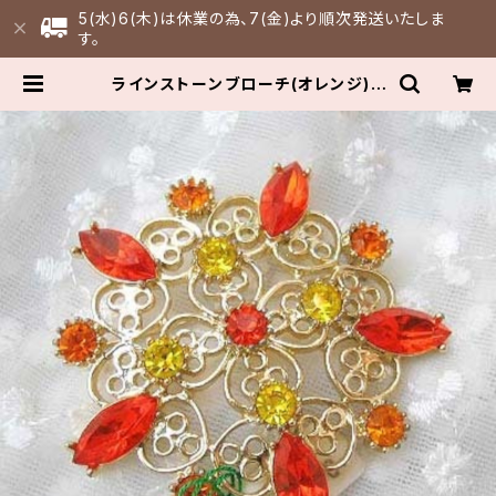
5(水)6(木)は休業の為、7(金)より順次発送いたしま
す。
ラインストーンブローチ(オレンジ) |
FULLFILL