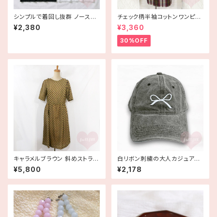
シンプルで着回し抜群 ノースリ
チェック柄半袖コットンワンピー
ーブリブニットトップス 黒白
ス 古着
¥2,380
¥3,360
30%OFF
キャラメルブラウン 斜めストライ
白リボン刺繍の大人カジュアル
プワンピース 古着
コットンキャップ ヴィンテージ風
¥5,800
¥2,178
黒 帽子