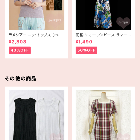
ラメシアー ニットトップス 〔merl
花柄 サマーワンピース サマード
ot plus〕
レス ハイビスカス ブルー USA
¥2,808
¥1,490
古着 HAWAII
40%OFF
50%OFF
その他の商品