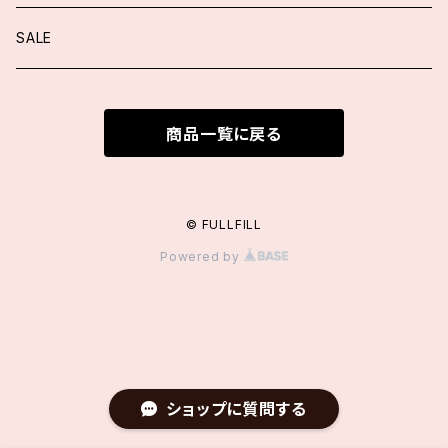
ジャケット
トップス
トップス
SALE
ニット
ブラウス
ワンピース
スカート/パンツ
商品一覧に戻る
カーディガン
ニット
ファッション小物
アウター
ブラウス
カーディガン
付け襟
ロングカーディガン
シューズ
© FULLFILL
Powered by
その他
ヘッドドレス
アクセサリー
ファッション小物
サングラス / メガネ
手袋
オールインワン / サロペット
バッグ
ベルト
ベルト
シューズ
アクセサリー
ショップに質問する
その他