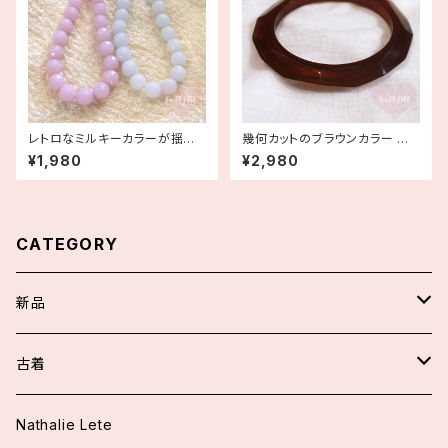
レトロなミルキーカラーが揺れ
幾何カットのブラウンカラー バ
るビーズネックレス ラベンダー
ングル ヴィンテージバングル 古
¥1,980
¥2,980
パープル ブルー デッドストック
着
CATEGORY
新品
スカート/パンツ
古着
アウター
ワンピース
Nathalie Lete