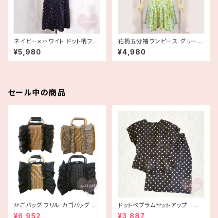
ネイビー×ホワイト ドット柄フレ
花柄五分袖ワンピース グリーン
アワンピース 水玉 ウエストリボ
古着
¥5,980
¥4,980
ン 古着
セール中の商品
かごバッグ フリル カゴバッグ ba
ドットペプラムセットアップ 古
g 手編み ハンドメイド
着
¥6,952
¥3,887