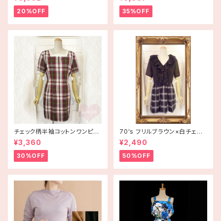
20%OFF
35%OFF
チェック柄半袖コットンワンピー
70's フリルブラウン×白チェッ
ス 古着
ク半袖ワンピース【アメリカ古
¥3,360
¥2,490
着】
30%OFF
50%OFF