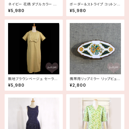
ネイビー 花柄 ダブルカラー 半
ボーダー＆ストライプ コットンリ
袖シフォンワンピース 紺 二重襟
ネン フレンチスリーブワンピー
¥5,980
¥5,980
古着
ス 古着
無地ブラウンベージュ セーラー
携帯用リップミラー リップビュー
風 半袖コットンシャツワンピー
リップケース 鏡【Stratton スト
¥5,980
¥2,800
ス 古着
ラットン】