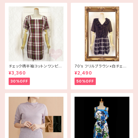
チェック柄半袖コットンワンピー
70's フリルブラウン×白チェッ
ス 古着
ク半袖ワンピース【アメリカ古
¥3,360
¥2,490
着】
30%OFF
50%OFF