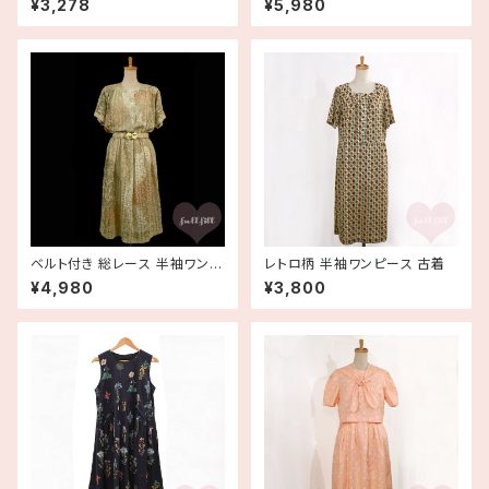
¥3,278
¥5,980
ベルト付き 総レース 半袖ワンピ
レトロ柄 半袖ワンピース 古着
ース 古着
¥4,980
¥3,800