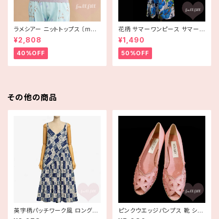
ラメシアー ニットトップス 〔merl
花柄 サマーワンピース サマード
ot plus〕
レス ハイビスカス ブルー USA
¥2,808
¥1,490
古着 HAWAII
40%OFF
50%OFF
その他の商品
英字柄パッチワーク風 ロングキ
ピンクウエッジパンプス 靴 シュ
ャミワンピース アルファベット
ーズ 古着