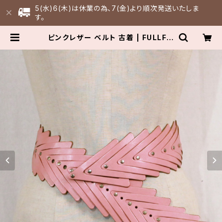
5(水)6(木)は休業の為、7(金)より順次発送いたしま
す。
ピンクレザー ベルト 古着 | FULLFIL
L