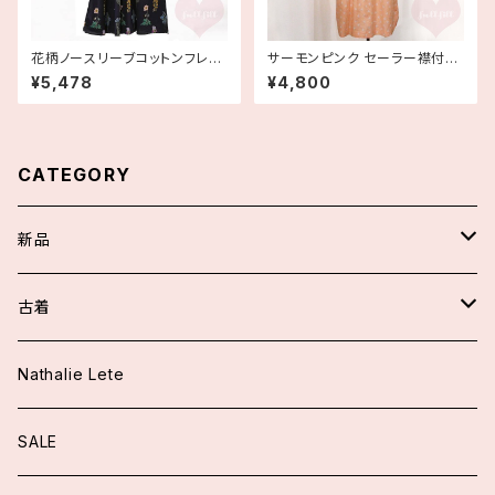
花柄ノースリーブコットンフレア
サーモンピンク セーラー襟付き
ワンピース ブラック
ドッキングワンピース 古着
¥5,478
¥4,800
CATEGORY
新品
スカート/パンツ
古着
アウター
ワンピース
Nathalie Lete
ジャケット
トップス
トップス
SALE