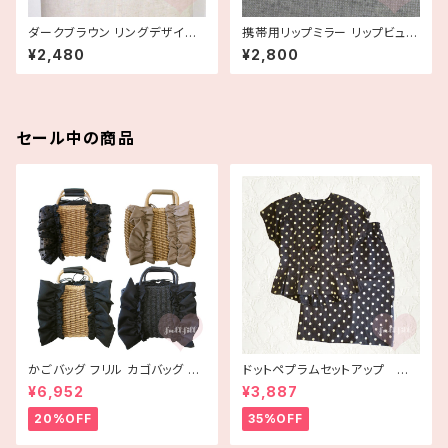
ダークブラウン リングデザイン
携帯用リップミラー リップビュー
レザーベルト デッドストック
リップケース 鏡【Stratton スト
¥2,480
¥2,800
ラットン】
セール中の商品
かごバッグ フリル カゴバッグ ba
ドットペプラムセットアップ 古
g 手編み ハンドメイド
着
¥6,952
¥3,887
20%OFF
35%OFF