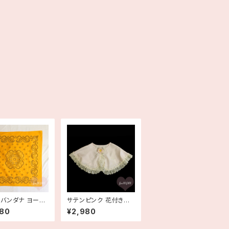
バンダナ ヨーロ
サテンピンク 花付きレ
100% コットン
ース お化粧ケープ 付け
980
¥2,980
ジイエロー 古着
襟 ビッグカラー 衿 メイ
クケープ デッドストック