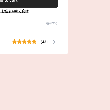
d to cart
にお住まいの方向け
通報する
(43)