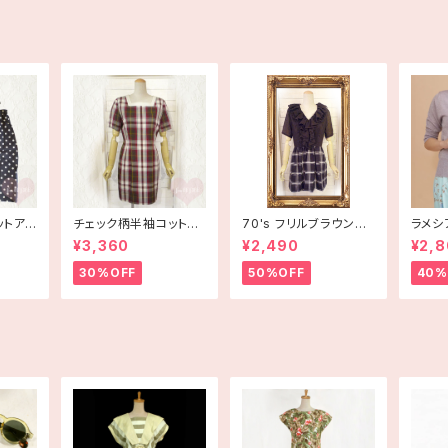
デッドストック
ットアッ
チェック柄半袖コットン
70's フリルブラウン×
ラメシ
ワンピース 古着
白チェック半袖ワンピー
ス 〔me
¥3,360
¥2,490
¥2,
ス【アメリカ古着】
30%OFF
50%OFF
40%