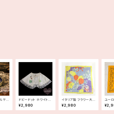
ルケー
ドビードット ホワイトコ
イタリア製 フラワー大
ユーロ
ットン レース付きお化
判スカーフ 正方形 花柄
ッパ 綿
¥2,980
¥2,980
¥2,
 【Li
粧ケープ 付け襟 ビッグ
古着
オレン
ジュ】
カラー 衿 メイクケープ