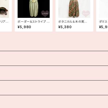
クリア
ボーダー＆ストライプ コ
ボタニカル＆木の実柄
ダマス
ットンリネン フレンチス
コットンサマーワンピー
プスリ
¥5,980
¥5,380
¥5,
リーブワンピース 古着
ス 古着
ードワ
製 古着
Y