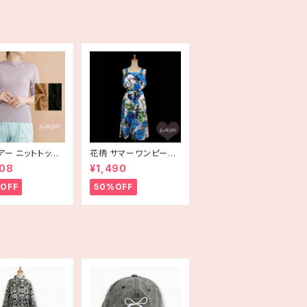
アー ニットトップ
花柄 サマーワンピース
rlot plus〕
サマードレス ハイビス
808
¥1,490
カス ブルー USA古着
HAWAII
OFF
50%OFF