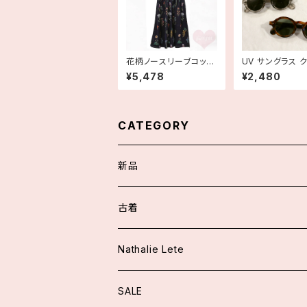
花柄ノースリーブコット
UV サングラス 
ンフレアワンピース ブラ
べっ甲 ラウンド
¥5,478
¥2,480
ック
CATEGORY
新品
スカート/パンツ
古着
アウター
ワンピース
Nathalie Lete
ジャケット
トップス
トップス
SALE