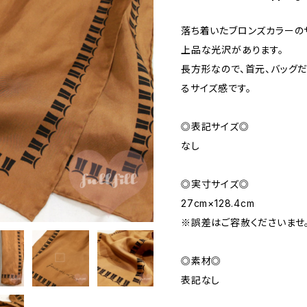
落ち着いたブロンズカラーの
上品な光沢があります。
長方形なので、首元、バッグ
るサイズ感です。
◎表記サイズ◎
なし
◎実寸サイズ◎
27cm×128.4cm
※誤差はご容赦くださいませ
◎素材◎
表記なし