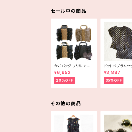
セール中の商品
かごバッグ フリル カゴ
ドットペプラムセ
バッグ bag 手編み ハ
プ 古着
¥6,952
¥3,887
ンドメイド
20%OFF
35%OFF
その他の商品