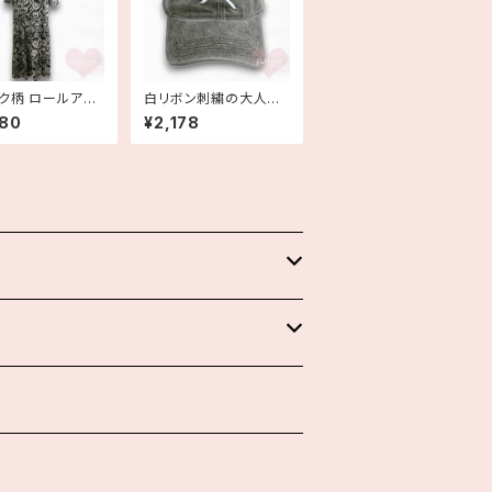
ク柄 ロールアッ
白リボン刺繍の大人カ
ーブ ロングティア
ジュアルコットンキャッ
980
¥2,178
ンピース イタリア
プ ヴィンテージ風 黒 帽
 made in ITAL
子