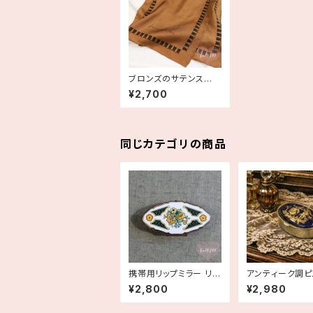
ブロンズのサテンスロ
ングスカーフ 長方形 古
¥2,700
着
同じカテゴリの商品
携帯用リップミラー リッ
アンティーク調ピ
プビュー リップケース
ス フランス製 小物入れ
¥2,800
¥2,980
鏡【Stratton ストラット
ジュエリーボックス
ン】
moges／リモー