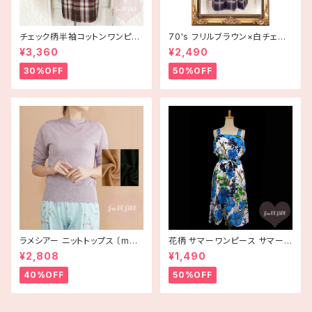
チェック柄半袖コットンワンピー
70's フリルブラウン×白チェッ
ス 古着
ク半袖ワンピース【アメリカ古
¥3,360
¥2,490
着】
30%OFF
50%OFF
ラメシアー ニットトップス 〔merl
花柄 サマーワンピース サマード
ot plus〕
レス ハイビスカス ブルー USA
¥2,808
¥1,490
古着 HAWAII
40%OFF
50%OFF