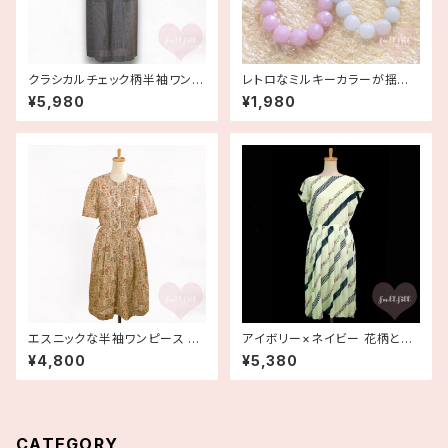
クラシカルチェック柄半袖ワンピ
レトロなミルキーカラーが揺れ
ース 古着 すっきりシルエット
るビーズネックレス ラベンダー
¥5,980
¥1,980
パープル ブルー デッドストック
エスニックな半袖ワンピース 古
アイボリー×ネイビー 花柄と斜
着
めストライプ柄 シフォンワンピー
¥4,800
¥5,380
ス 古着
CATEGORY