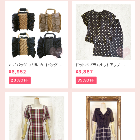
かごバッグ フリル カゴバッグ ba
ドットペプラムセットアップ 古
g 手編み ハンドメイド
着
¥6,952
¥3,887
20%OFF
35%OFF