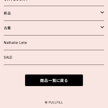
新品
スカート/パンツ
古着
アウター
ワンピース
Nathalie Lete
ジャケット
トップス
トップス
SALE
ニット
ブラウス
ワンピース
スカート/パンツ
商品一覧に戻る
カーディガン
ニット
ファッション小物
アウター
ブラウス
カーディガン
付け襟
ロングカーディガン
シューズ
© FULLFILL