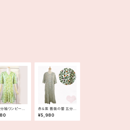
分袖ワンピース
赤＆紫 薔薇の蕾 五分
ン 古着
袖コットンロングワンピ
980
¥5,980
ース 古着