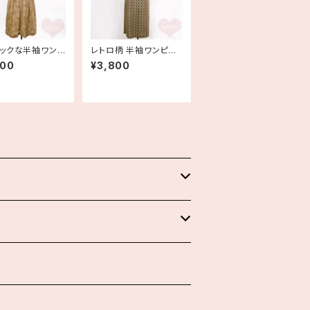
ックな半袖ワンピ
レトロ柄 半袖ワンピー
古着
ス 古着
800
¥3,800