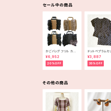
セール中の商品
かごバッグ フリル カゴ
ドットペプラムセ
バッグ bag 手編み ハ
プ 古着
¥6,952
¥3,887
ンドメイド
20%OFF
35%OFF
その他の商品