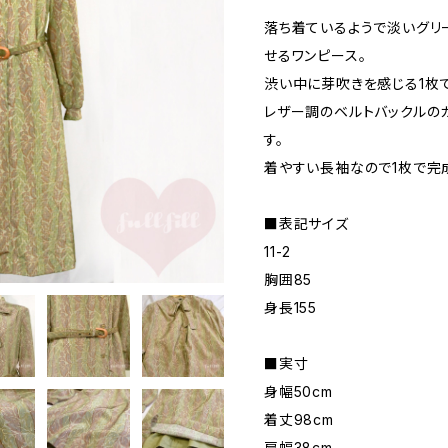
落ち着ているようで淡いグリ
せるワンピース。
渋い中に芽吹きを感じる1枚で
レザー調のベルトバックルのカ
す。
着やすい長袖なので1枚で完
■表記サイズ
11-2
胸囲85
身長155
■実寸
身幅50cm
着丈98cm
肩幅38cm