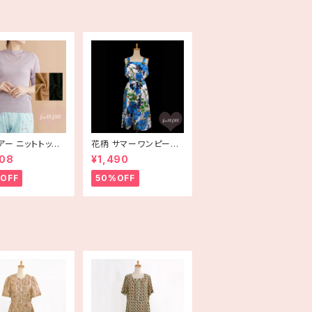
アー ニットトップ
花柄 サマーワンピース
rlot plus〕
サマードレス ハイビス
808
¥1,490
カス ブルー USA古着
HAWAII
OFF
50%OFF