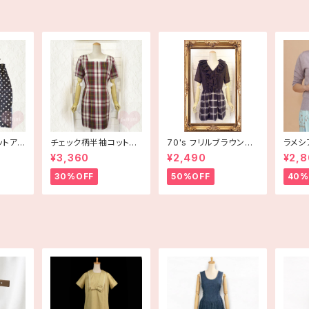
ットアッ
チェック柄半袖コットン
70's フリルブラウン×
ラメシ
ワンピース 古着
白チェック半袖ワンピー
ス 〔me
¥3,360
¥2,490
¥2,
ス【アメリカ古着】
30%OFF
50%OFF
40%