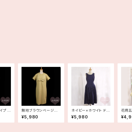
イプ コ
無地ブラウンベージュ
ネイビー×ホワイト ドッ
花柄五
レンチス
セーラー風 半袖コット
ト柄フレアワンピース
グリー
¥5,980
¥5,980
¥4,
 古着
ンシャツワンピース 古
水玉 ウエストリボン 古
着
着