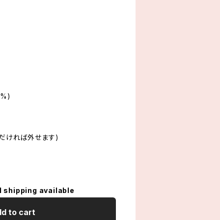
%)
ただければ外せます)
l shipping available
d to cart