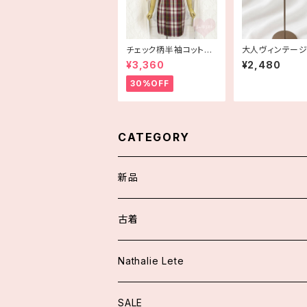
チェック柄半袖コットン
大人ヴィンテー
ワンピース 古着
のラインイヤリン
¥3,360
¥2,480
着
30%OFF
CATEGORY
新品
スカート/パンツ
古着
アウター
ワンピース
Nathalie Lete
ジャケット
トップス
トップス
SALE