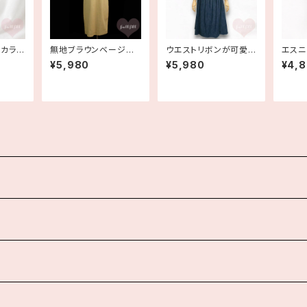
ジカラー
無地ブラウンベージュ
ウエストリボンが可愛い
エスニ
グ 古
セーラー風 半袖コット
ノースリーブデニムワン
ース 
¥5,980
¥5,980
¥4,
ンシャツワンピース 古
ピース 古着
着