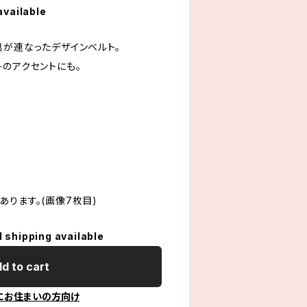
available
具が連なったデザインベルト。
トのアクセントにも。
ります。(画像7枚目)
l shipping available
d to cart
にお住まいの方向け