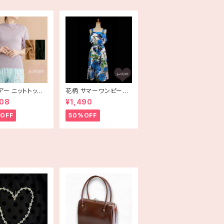
アー ニットトップ
花柄 サマーワンピース
rlot plus〕
サマードレス ハイビス
808
¥1,490
カス ブルー USA古着
HAWAII
OFF
50%OFF