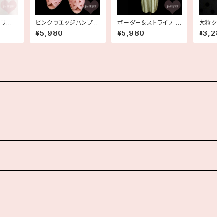
プリー
ピンクウエッジパンプス
ボーダー＆ストライプ コ
大粒ク
着
靴 シューズ 古着
ットンリネン フレンチス
ネック
¥5,980
¥5,980
¥3,2
リーブワンピース 古着