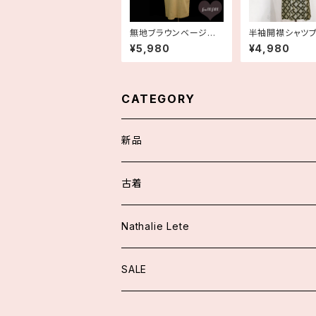
無地ブラウンベージュ
半袖開襟シャツ
セーラー風 半袖コット
ツワンピース 古
¥5,980
¥4,980
ンシャツワンピース 古
着
CATEGORY
新品
スカート/パンツ
古着
アウター
ワンピース
Nathalie Lete
ジャケット
トップス
トップス
SALE
ニット
ブラウス
ワンピース
スカート/パンツ