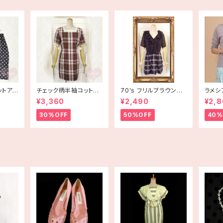
ットアッ
チェック柄半袖コットン
70's フリルブラウン×
ラメシ
ワンピース 古着
白チェック半袖ワンピー
ス 〔me
¥3,360
¥2,490
¥2,
ス【アメリカ古着】
30%OFF
50%OFF
40%