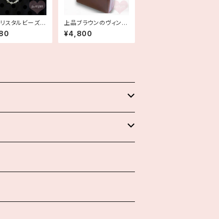
リスタルビーズの
上品ブラウンのヴィンテ
レス 古着
ージレザーハンドバッグ
80
¥4,800
がま口 デッドストック
古着