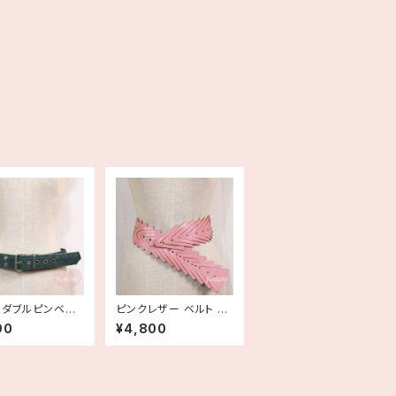
 ダブルピンベルト
ピンクレザー ベルト 古
ヨーロッパ古着
着
90
¥4,800