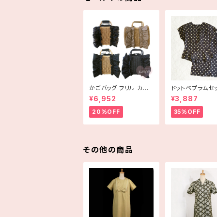
かごバッグ フリル カゴ
ドットペプラムセ
バッグ bag 手編み ハ
プ 古着
¥6,952
¥3,887
ンドメイド
20%OFF
35%OFF
その他の商品