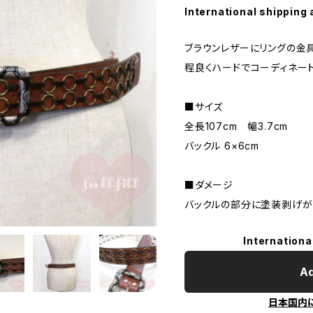
International shipping 
ブラウンレザーにリングの金
程良くハードでコーディネー
■サイズ
全長107cm 幅3.7cm
バックル 6×6cm
■ダメージ
バックルの部分に塗装剥げがあ
Internationa
Ad
日本国内