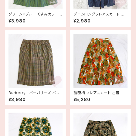
グリーン×ブルー くすみカラース
デニムロングフレアスカート 古
トライプ フレアスカート 古着
着
¥3,980
¥2,980
Burberrys バーバリーズ バー
薔薇柄 フレアスカート 古着
バリーチェック柄タイトスカート
¥3,980
¥5,280
古着