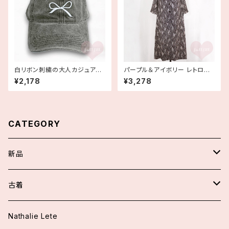
白リボン刺繍の大人カジュアル
パープル＆アイボリー レトロ柄
コットンキャップ ヴィンテージ風
ワンピース 古着
¥2,178
¥3,278
黒 帽子
CATEGORY
新品
スカート/パンツ
古着
アウター
ワンピース
Nathalie Lete