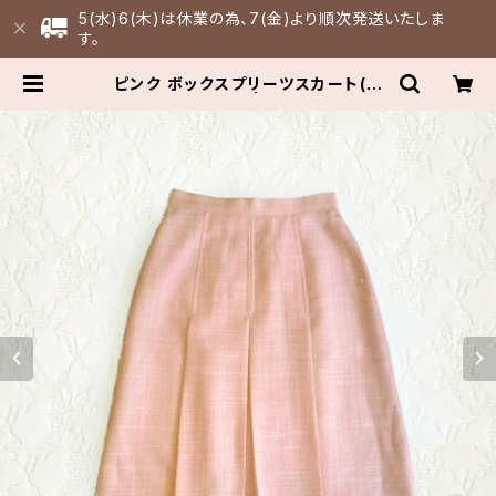
5(水)6(木)は休業の為、7(金)より順次発送いたしま
す。
ピンク ボックスプリーツスカート(デ
ッドストック) | FULLFILL