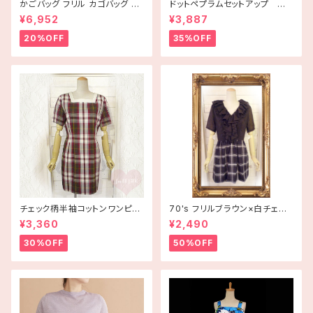
かごバッグ フリル カゴバッグ ba
ドットペプラムセットアップ 古
g 手編み ハンドメイド
着
¥6,952
¥3,887
20%OFF
35%OFF
チェック柄半袖コットンワンピー
70's フリルブラウン×白チェッ
ス 古着
ク半袖ワンピース【アメリカ古
¥3,360
¥2,490
着】
30%OFF
50%OFF