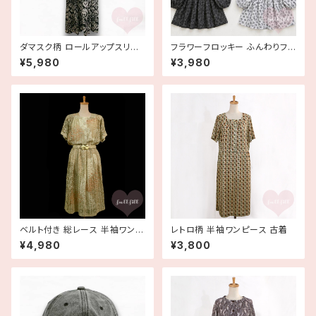
ダマスク柄 ロールアップスリー
フラワーフロッキー ふんわりフレ
ブ ロングティアードワンピース
アチュニックブラウス 花柄
¥5,980
¥3,980
イタリア製 古着 made in ITAL
Y
ベルト付き 総レース 半袖ワンピ
レトロ柄 半袖ワンピース 古着
ース 古着
¥4,980
¥3,800