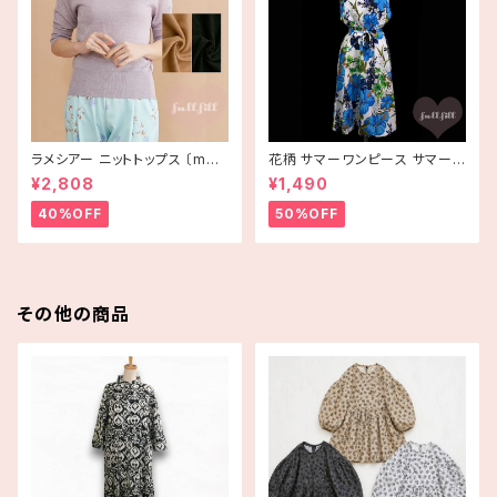
ラメシアー ニットトップス 〔merl
花柄 サマーワンピース サマード
ot plus〕
レス ハイビスカス ブルー USA
¥2,808
¥1,490
古着 HAWAII
40%OFF
50%OFF
その他の商品