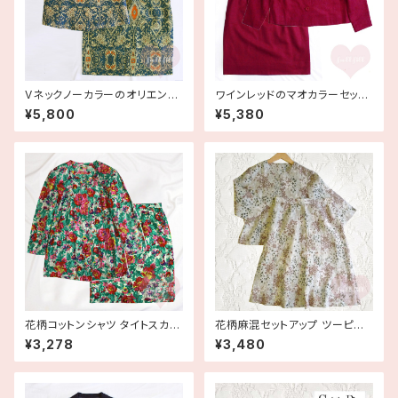
Vネックノーカラーのオリエンタ
ワインレッドのマオカラーセット
ルなセットアップ 古着
アップ 古着
¥5,800
¥5,380
花柄コットンシャツ タイトスカー
花柄麻混セットアップ ツーピー
ト セットアップ 古着
ス 古着
¥3,278
¥3,480