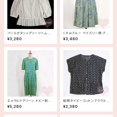
パールボタン×プリーツヘム ホ
くすみブルー ペイズリー柄 プリ
ワイトブラウス 古着
ーツフレアスカート 古着
¥3,280
¥3,480
エメラルドグリーン ドビー刺繍
総柄ネイビーコットンブラウス
リーフ柄半袖ワンピース 古着
古着
¥5,280
¥2,380