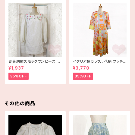
お花刺繍スモックワンピース 古
イタリア製カラフル花柄 プッチ
着
風 コットンワンピース 古着【AV
¥1,937
¥3,770
ERARDO BESSI】
35%OFF
35%OFF
その他の商品