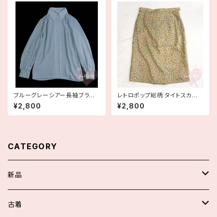
ブルーグレーシアー長袖ブラウ
レトロポップ総柄 タイトスカート
ス 古着
古着 大き目
¥2,800
¥2,800
CATEGORY
新品
スカート/パンツ
古着