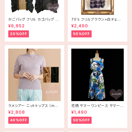
かごバッグ フリル カゴバッグ ba
70's フリルブラウン×白チェッ
g 手編み ハンドメイド
ク半袖ワンピース【アメリカ古
¥6,952
¥2,490
着】
20%OFF
50%OFF
ラメシアー ニットトップス 〔merl
花柄 サマーワンピース サマード
ot plus〕
レス ハイビスカス ブルー USA
¥2,808
¥1,490
古着 HAWAII
40%OFF
50%OFF