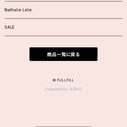
アウター
ワンピース
Nathalie Lete
ジャケット
トップス
トップス
SALE
ニット
ブラウス
ワンピース
スカート/パンツ
商品一覧に戻る
カーディガン
ニット
ファッション小物
アウター
ブラウス
カーディガン
付け襟
ロングカーディガン
シューズ
© FULLFILL
Powered by
その他
ヘッドドレス
アクセサリー
ファッション小物
サングラス / メガネ
手袋
オールインワン / サロペット
バッグ
ベルト