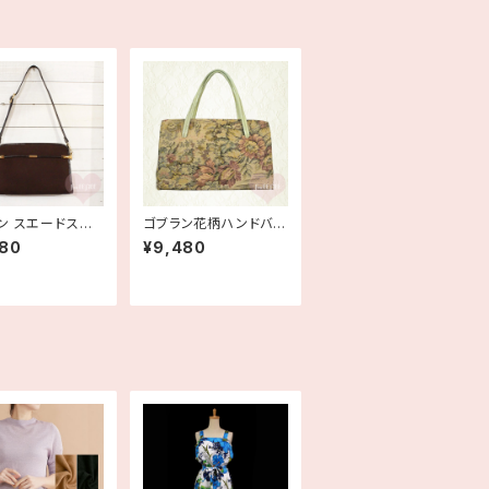
ン スエードスク
ゴブラン花柄ハンドバッ
ョルダーバッグ 古
グ
980
¥9,480