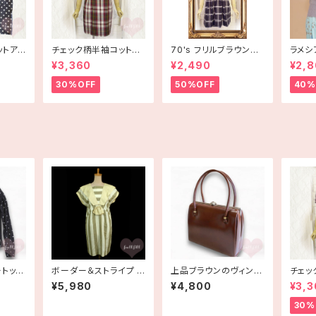
ットアッ
チェック柄半袖コットン
70's フリルブラウン×
ラメシ
ワンピース 古着
白チェック半袖ワンピー
ス 〔me
¥3,360
¥2,490
¥2,
ス【アメリカ古着】
30%OFF
50%OFF
40%
ートップ
ボーダー＆ストライプ コ
上品ブラウンのヴィンテ
チェッ
白 長
ットンリネン フレンチス
ージレザーハンドバッグ
ワンピ
¥5,980
¥4,800
¥3,3
リーブワンピース 古着
がま口 デッドストック
古着
30%