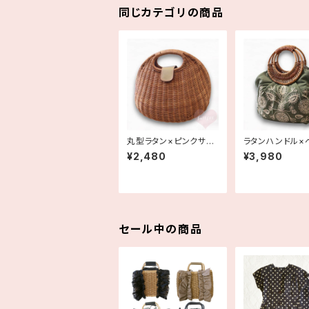
同じカテゴリの商品
丸型ラタン×ピンクサテ
ラタンハンドル×
ン内布のナチュラルかご
ム刺繍ファブリッ
¥2,480
¥3,980
バッグ BAG vintage
ミアンバッグ 手提
古着
ばん BAG デッド
ク
セール中の商品