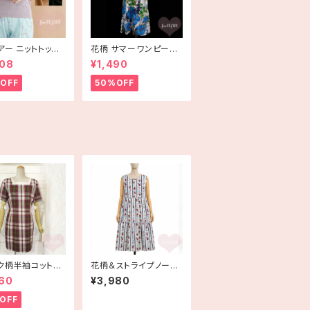
アー ニットトップ
花柄 サマーワンピース
rlot plus〕
サマードレス ハイビス
808
¥1,490
カス ブルー USA古着
HAWAII
OFF
50%OFF
ク柄半袖コットン
花柄＆ストライプノース
ース 古着
リーブコットンティアー
60
¥3,980
ドワンピース
OFF