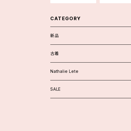
CATEGORY
新品
スカート/パンツ
古着
アウター
ワンピース
Nathalie Lete
ジャケット
トップス
トップス
SALE
ニット
ブラウス
ワンピース
スカート/パンツ
カーディガン
ニット
ファッション小物
アウター