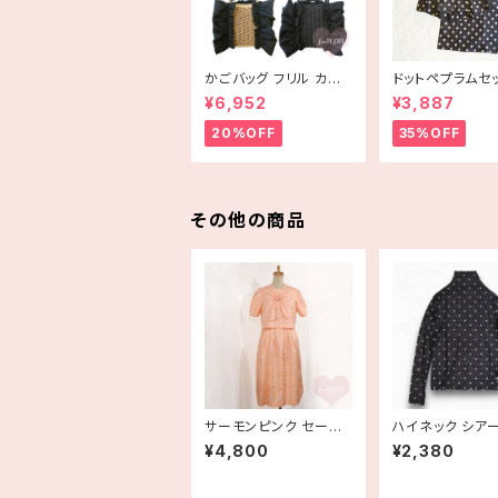
かごバッグ フリル カゴ
ドットペプラムセ
バッグ bag 手編み ハ
プ 古着
¥6,952
¥3,887
ンドメイド
20%OFF
35%OFF
その他の商品
サーモンピンク セーラ
ハイネック シア
ー襟付きドッキングワン
ス 水玉 ドット 黒
¥4,800
¥2,380
ピース 古着
袖