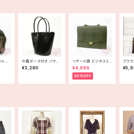
ベトナ
巾着ポーチ付き バケツ
リザード調 ビジネス2W
ブラウ
ク ボヘ
型ハンドバッグ bag カ
AYバッグ ショルダーバ
エアシ
¥3,280
¥4,886
¥5,
げ か
ットワーク 黒 ブラック
ッグ 古着
着
ストッ
古着
30%OFF