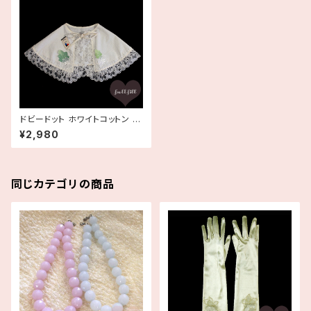
ドビードット ホワイトコットン レ
ース付きお化粧ケープ 付け襟
¥2,980
ビッグカラー 衿 メイクケープ デ
ッドストック
同じカテゴリの商品