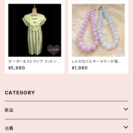
ボーダー＆ストライプ コットンリ
レトロなミルキーカラーが揺れ
ネン フレンチスリーブワンピー
るビーズネックレス ラベンダー
¥5,980
¥1,980
ス 古着
パープル ブルー デッドストック
CATEGORY
新品
スカート/パンツ
古着