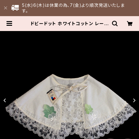
5(水)6(木)は休業の為、7(金)より順次発送いたしま
す。
ドビードット ホワイトコットン レース
付きお化粧ケープ 付け襟 ビッグカラ
ー 衿 メイクケープ デッドストック | F
ULLFILL