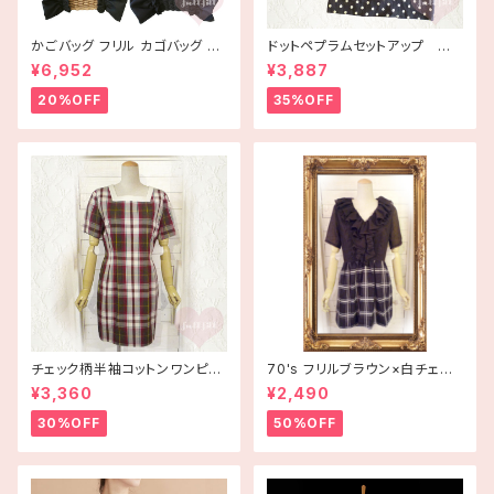
かごバッグ フリル カゴバッグ ba
ドットペプラムセットアップ 古
g 手編み ハンドメイド
着
¥6,952
¥3,887
20%OFF
35%OFF
チェック柄半袖コットンワンピー
70's フリルブラウン×白チェッ
ス 古着
ク半袖ワンピース【アメリカ古
¥3,360
¥2,490
着】
30%OFF
50%OFF