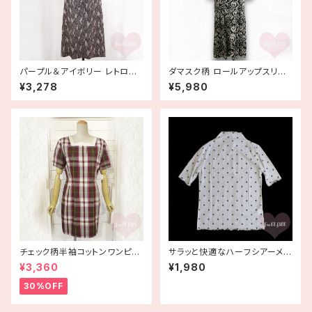
パープル＆アイボリー レトロ柄
ダマスク柄 ロールアップスリー
ワンピース 古着
ブ ロングティアードワンピース
¥3,278
¥5,980
イタリア製 古着 made in ITAL
Y
チェック柄半袖コットンワンピー
サラッと快適なハーフシアーメッ
ス 古着
シュトップス 水玉 ドット柄
¥3,360
¥1,980
30%OFF