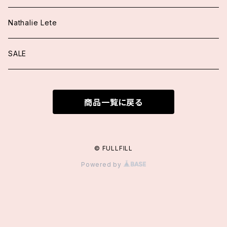
アウター
ワンピース
Nathalie Lete
ジャケット
トップス
トップス
SALE
ニット
ブラウス
ワンピース
スカート/パンツ
商品一覧に戻る
カーディガン
ニット
ファッション小物
アウター
ブラウス
カーディガン
付け襟
ロングカーディガン
シューズ
© FULLFILL
Powered by
その他
ヘッドドレス
アクセサリー
ファッション小物
サングラス / メガネ
手袋
オールインワン / サロペット
バッグ