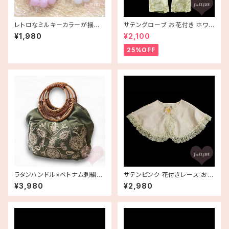
レトロなミルキーカラーが揺れ
サテングローブ お花付き ホワイ
るビーズネックレス ラベンダー
ト クリーム ウエディンググロー
¥1,980
¥2,100
パープル ブルー デッドストック
ブ コサージュ付き 手袋 白 光沢
25%OFF
ラタンハンドル×ベトナム刺繍フ
サテンピンク 花付きレース お化
ァブリック ボヘミアンバッグ 手
粧ケープ 付け襟 ビッグカラー
¥3,980
¥2,980
提げ かばん BAG デッドストック
衿 メイクケープ デッドストック