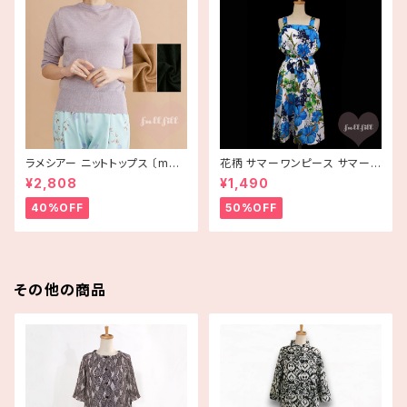
ラメシアー ニットトップス 〔merl
花柄 サマーワンピース サマード
ot plus〕
レス ハイビスカス ブルー USA
¥2,808
¥1,490
古着 HAWAII
40%OFF
50%OFF
その他の商品